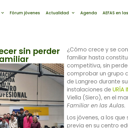
Fórum jóvenes
Actualidad
Agenda
AEFAS en la
ecer sin perder
¿Cómo crece y se con
amiliar
familiar hasta constit
competitiva, sin perde
comprobar un grupo d
de Langreo durante su 
instalaciones de
URÍA 
Viella (Siero), en el 
Familiar en las Aulas.
Los jóvenes, a los que
previa en su centro e