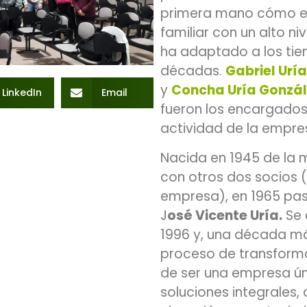
primera mano cómo ev
familiar con un alto ni
ha adaptado a los ti
décadas.
Gabriel Urí
y
Concha Uría Gonzál
LinkedIn
Email
fueron los encargados
actividad de la empre
Nacida en 1945 de la
con otros dos socios (
empresa), en 1965 pa
J
osé Vicente Uría.
Se 
1996 y, una década má
proceso de transforma
de ser una empresa ún
soluciones integrales,