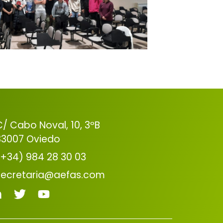
C/ Cabo Noval, 10, 3ºB
33007 Oviedo
(+34) 984 28 30 03
secretaria@aefas.com