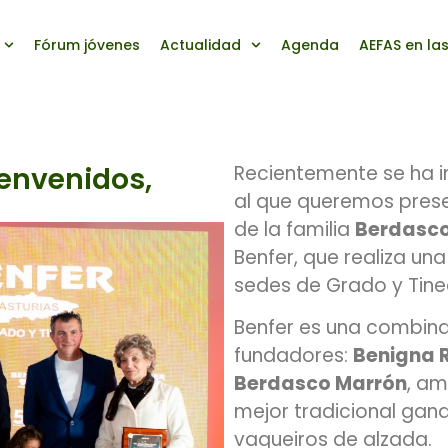
Fórum jóvenes
Actualidad
Agenda
AEFAS en la
ienvenidos,
Recientemente se ha i
al que queremos presen
de la familia
Berdasc
Benfer, que realiza un
sedes de Grado y Tine
Benfer es una combina
fundadores:
Benigna 
Berdasco Marrón
, am
mejor tradicional gana
vaqueiros de alzada.