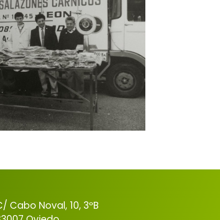
C/ Cabo Noval, 10, 3ºB
33007 Oviedo