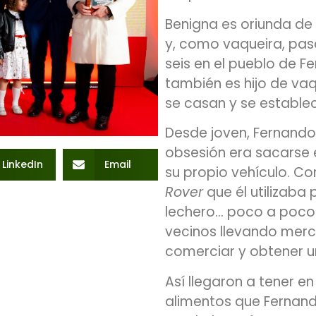
Benigna es oriunda de
y, como vaqueira, pas
seis en el pueblo de Fe
también es hijo de vaq
se casan y se establec
Desde joven, Fernando
obsesión era sacarse 
LinkedIn
Email
su propio vehículo. C
Rover
que él utilizaba 
lechero… poco a poco v
vecinos llevando mer
comerciar y obtener u
Así llegaron a tener e
alimentos que Fernand